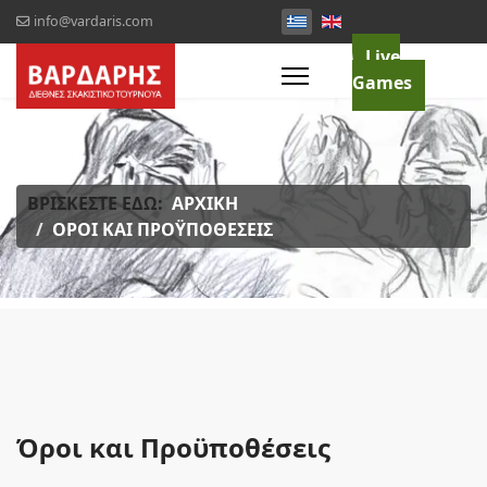
info@vardaris.com
Live
Games
ΒΡΊΣΚΕΣΤΕ ΕΔΏ:
ΑΡΧΙΚΉ
ΌΡΟΙ ΚΑΙ ΠΡΟΫΠΟΘΈΣΕΙΣ
Όροι και Προϋποθέσεις