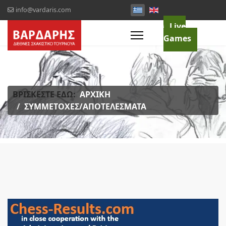
info@vardaris.com
Live
Games
ΒΡΊΣΚΕΣΤΕ ΕΔΏ:
ΑΡΧΙΚΉ
ΣΥΜΜΕΤΟΧΈΣ/ΑΠΟΤΕΛΈΣΜΑΤΑ