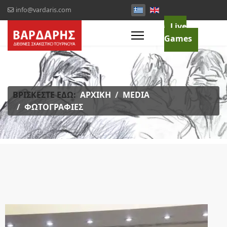
info@vardaris.com
Live
Games
ΒΡΊΣΚΕΣΤΕ ΕΔΏ:
ΑΡΧΙΚΉ
MEDIA
ΦΩΤΟΓΡΑΦΊΕΣ