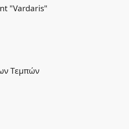
nt "Vardaris"
των Τεμπών