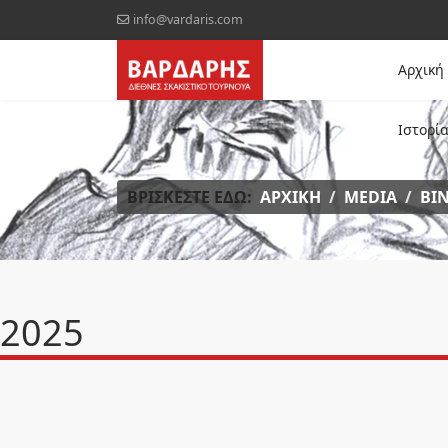
info@vardaris.com
Αρχική
Ιστορί
ΒΡΊΣΚΕΣΤΕ ΕΔΏ:
ΑΡΧΙΚΉ
MEDIA
ΒΊ
2025