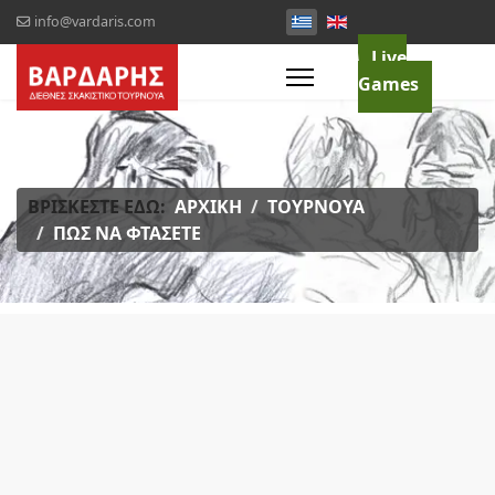
info@vardaris.com
Live
Games
ΒΡΊΣΚΕΣΤΕ ΕΔΏ:
ΑΡΧΙΚΉ
ΤΟΥΡΝΟΥΆ
ΠΩΣ ΝΑ ΦΤΆΣΕΤΕ