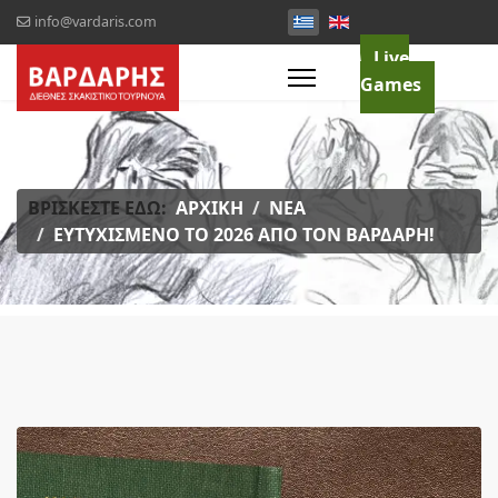
info@vardaris.com
Live
Games
ΒΡΊΣΚΕΣΤΕ ΕΔΏ:
ΑΡΧΙΚΉ
ΝΈΑ
ΕΥΤΥΧΙΣΜΈΝΟ ΤΟ 2026 ΑΠΌ ΤΟΝ ΒΑΡΔΆΡΗ!