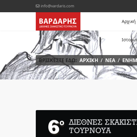
info@vardaris.com
Αρχική
Ιστορί
ΒΡΊΣΚΕΣΤΕ ΕΔΏ:
ΑΡΧΙΚΉ
ΝΈΑ
ΕΝΗΜ