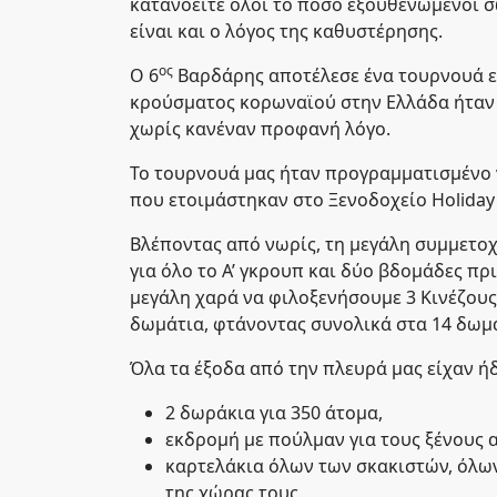
κατανοείτε όλοι το πόσο εξουθενωμένοι σ
είναι και ο λόγος της καθυστέρησης.
ος
Ο 6
Βαρδάρης αποτέλεσε ένα τουρνουά 
κρούσματος κορωναϊού στην Ελλάδα ήταν
χωρίς κανέναν προφανή λόγο.
Το τουρνουά μας ήταν προγραμματισμένο να
που ετοιμάστηκαν στο Ξενοδοχείο Holiday 
Βλέποντας από νωρίς, τη μεγάλη συμμετ
για όλο το Α’ γκρουπ και δύο βδομάδες πρ
μεγάλη χαρά να φιλοξενήσουμε 3 Κινέζους
δωμάτια, φτάνοντας συνολικά στα 14 δωμά
Όλα τα έξοδα από την πλευρά μας είχαν ήδ
2 δωράκια για 350 άτομα,
εκδρομή με πούλμαν για τους ξένους 
καρτελάκια όλων των σκακιστών, όλων
της χώρας τους.