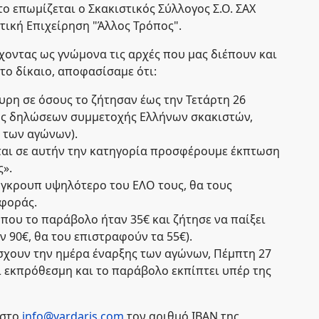
ο επωμίζεται ο Σκακιστικός Σύλλογος Σ.Ο. ΣΑΧ
τική Επιχείρηση "Άλλος Τρόπος".
οντας ως γνώμονα τις αρχές που μας διέπουν και
το δίκαιο, αποφασίσαμε ότι:
ρη σε όσους το ζήτησαν έως την Τετάρτη 26
ης δηλώσεων συμμετοχής Ελλήνων σκακιστών,
 των αγώνων).
νται σε αυτήν την κατηγορία προσφέρουμε έκπτωση
».
 γκρουπ υψηλότερο του ΕΛΟ τους, θα τους
αφοράς.
όπου το παράβολο ήταν 35€ και ζήτησε να παίξει
 90€, θα του επιστραφούν τα 55€).
σχουν την ημέρα έναρξης των αγώνων, Πέμπτη 27
 εκπρόθεσμη και το παράβολο εκπίπτει υπέρ της
 στο
info@vardaris.com
τον αριθμό IBAN της