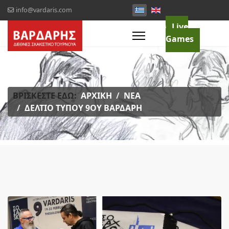
info@vardaris.com
Live
Games
ΒΡΊΣΚΕΣΤΕ ΕΔΏ:
ΑΡΧΙΚΉ
ΝΈΑ
ΔΕΛΤΊΟ ΤΎΠΟΥ 9ΟΥ ΒΑΡΔΆΡΗ